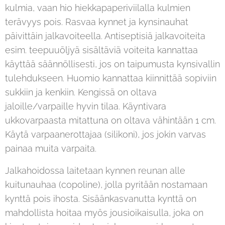
kulmia, vaan hio hiekkapaperiviilalla kulmien
terävyys pois. Rasvaa kynnet ja kynsinauhat
päivittäin jalkavoiteella. Antiseptisiä jalkavoiteita
esim. teepuuöljyä sisältäviä voiteita kannattaa
käyttää säännöllisesti, jos on taipumusta kynsivallin
tulehdukseen. Huomio kannattaa kiinnittää sopiviin
sukkiin ja kenkiin. Kengissä on oltava
jaloille/varpaille hyvin tilaa. Käyntivara
ukkovarpaasta mitattuna on oltava vähintään 1 cm.
Käytä varpaanerottajaa (silikoni), jos jokin varvas
painaa muita varpaita.
Jalkahoidossa laitetaan kynnen reunan alle
kuitunauhaa (copoline), jolla pyritään nostamaan
kynttä pois ihosta. Sisäänkasvanutta kynttä on
mahdollista hoitaa myös jousioikaisulla, joka on