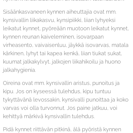
Sisäänkasvaneen kynnen aiheuttajia ovat mm.
kynsivallin liikakasvu, kynsipiikki, liian lyhyeksi
leikatut kynnet, pyöreään muotoon leikatut kynnet,
kynnen reunan kaiveleminen, isovarpaan
virheasento, vaivaisenluu, jäykkä isovarvas, matala
kärkinen, lyhyt tai kapea kenkä, liian tiukat sukat,
kuumat jalkakylvyt, jalkojen liikahikoilu ja huono
jalkahygienia.
Oireina ovat mm. kynsivallin aristus, punoitus ja
kipu. Jos on kyseessä tulehdus, kipu tuntuu
tykyttävänä levossakin, kynsivalli punoittaa ja koko
varvas voi olla turvonnut. Jos paine jatkuu, voi
kehittyä märkivä kynsivallin tulehdus.
Pidä kynnet riittävän pitkinä, älä pyöristä kynnen