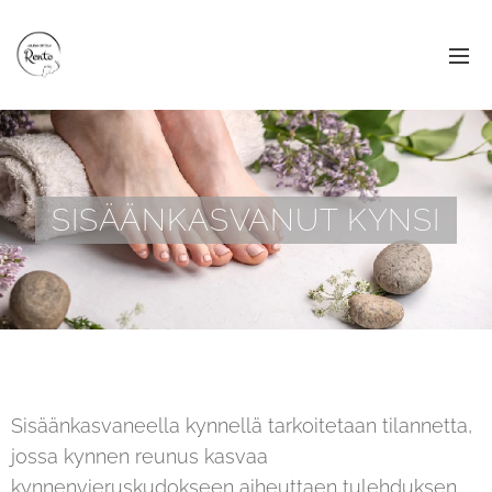
SISÄÄNKASVANUT KYNSI
Sisäänkasvaneella kynnellä tarkoitetaan tilannetta,
jossa kynnen reunus kasvaa
kynnenvieruskudokseen aiheuttaen tulehduksen.